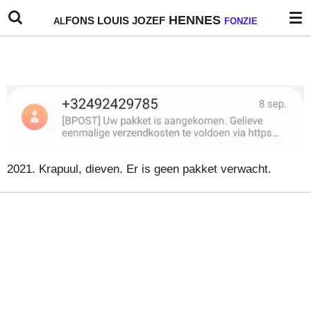
Ga
HENNES
FONS
LOUIS
JOZEF
AL
FONZIE
direct
naar
de
hoofdinhoud
2021. Krapuul, dieven. Er is geen pakket verwacht.