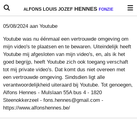
Ga
HENNES
FONS
LOUIS
JOZEF
AL
FONZIE
direct
naar
05/08/2024 aan Youtube
de
hoofdinhoud
Youtube was nu éénmaal een vertrouwde omgeving om
mijn video's te plaatsen en te bewaren. Uiteindelijk heeft
Youtube mij afgesloten van mijn video's, en, als ik het
goed begrijp, heeft Youtube zich ook toegang verschaft
tot mij private video's. Dat komt dus niet overeen met
een vertrouwde omgeving. Sindsdien ligt alle
verantwoordelijkheid uiteraard bij Youtube. Tot genoegen,
Alfons Hennes - Mulslaan 55A bus 4 - 1820
Steenokkerzeel - fons.hennes@gmail.com -
https://www.alfonshennes.be/