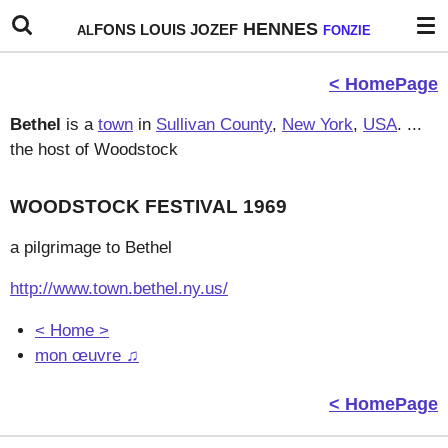
Ga
HENNES
FONS
LOUIS
JOZEF
AL
FONZIE
direct
naar
< HomePage
de
hoofdinhoud
Bethel
is a
town
in
Sullivan County
,
New York
,
USA
. ...
the host of Woodstock
WOODSTOCK FESTIVAL 1969
a pilgrimage to Bethel
http://www.town.bethel.ny.us/
< Home >
mon œuvre ♫
< HomePage