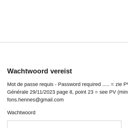
Ga
direct
naar
de
hoofdinhoud
Wachtwoord vereist
Mot de passe requis - Password required ..... = zie
Générale 29/11/2023 page 8, point 23 = see PV (minu
fons.hennes@gmail.com
Wachtwoord