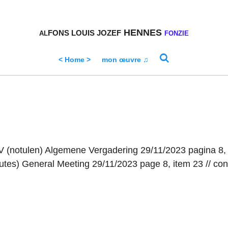
HENNES
FONS
LOUIS
JOZEF
AL
FONZIE
< Home >
mon œuvre ♫
 PV (notulen) Algemene Vergadering 29/11/2023 pagina 8,
tes) General Meeting 29/11/2023 page 8, item 23 // con