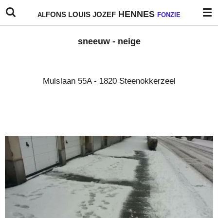
Ga
HENNES
FONS
LOUIS
JOZEF
AL
FONZIE
direct
naar
sneeuw - neige
de
hoofdinhoud
Mulslaan 55A - 1820 Steenokkerzeel