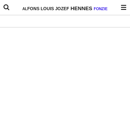
Ga
HENNES
FONS
LOUIS
JOZEF
AL
FONZIE
direct
naar
de
hoofdinhoud