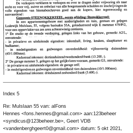
Index 5
Re: Mulslaan 55
van:
alFons
Hennes
<
fons.hennes@gmail.com
>
aan:
123beheer
<syndicus@123beheer.be>
,
Geert VDB
<vandenberghgeert0@gmail.com>
datum:
5 okt 2021,