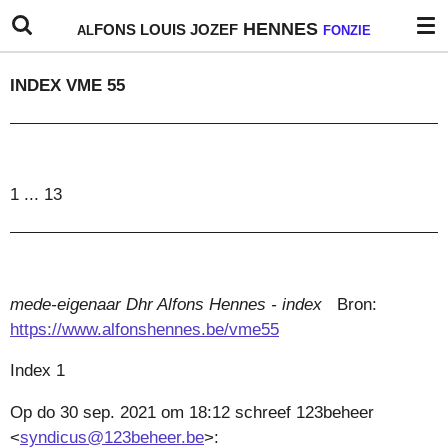
Ga
HENNES
FONS
LOUIS
JOZEF
AL
FONZIE
direct
naar
INDEX VME 55
de
hoofdinhoud
1 ... 13
mede-eigenaar Dhr Alfons Hennes - index
Bron:
https://www.alfonshennes.be/vme55
Index 1
Op do 30
sep
.
2021
om 18:12 schreef 123beheer
<
syndicus@123beheer.be
>: