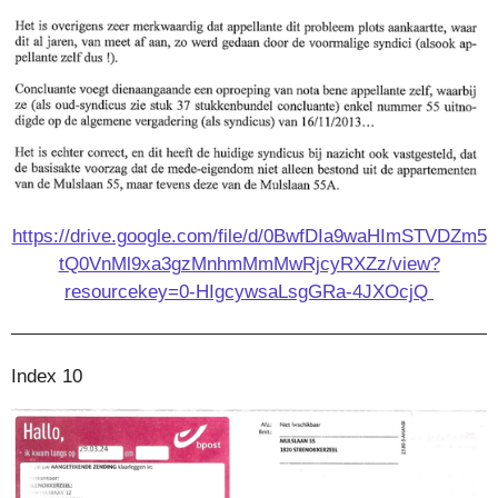
https://drive.google.com/file/d/0BwfDIa9waHImSTVDZm5
tQ0VnMl9xa3gzMnhmMmMwRjcyRXZz/view?
resourcekey=0-HIgcywsaLsgGRa-4JXOcjQ
Index 10