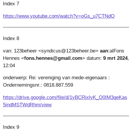
Index 7
https://www.youtube.com/watch?v=oGs_u7CTNdQ
Index 8
van:
123beheer
<
syndicus@123beheer.be
>
aan
:
alFons
Hennes <
fons.hennes@gmail.com
>
datum:
9 mrt 2024
,
12:04
onderwerp:
Re: vereniging van mede-eigenaars :
Ondernemingsnr.: 0818.887.559
https://drive.google.com/file/d/1yBCRixlyK_Q0IM3qeKas
5indMSTWdRhm/view
Index 9