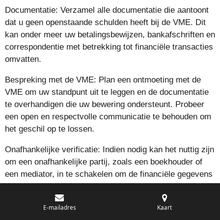
Documentatie: Verzamel alle documentatie die aantoont
dat u geen openstaande schulden heeft bij de VME. Dit
kan onder meer uw betalingsbewijzen, bankafschriften en
correspondentie met betrekking tot financiële transacties
omvatten.
Bespreking met de VME: Plan een ontmoeting met de
VME om uw standpunt uit te leggen en de documentatie
te overhandigen die uw bewering ondersteunt. Probeer
een open en respectvolle communicatie te behouden om
het geschil op te lossen.
Onafhankelijke verificatie: Indien nodig kan het nuttig zijn
om een onafhankelijke partij, zoals een boekhouder of
een mediator, in te schakelen om de financiële gegevens
te controleren en vast te stellen of er sprake is van
openstaande schulden.
E-mailadres
Kaart
Juridische stappen: Als alle pogingen om het geschil op