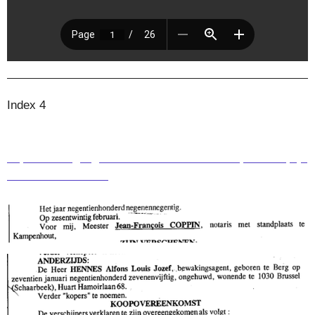
Index 4
https://drive.google.com/file/d/1c8LtWh87Zrq9KzFhhqiajc
cZNx1dwxEF/view