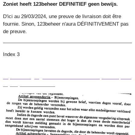
Zoniet heeft 123beheer DEFINITIEF geen bewijs.
D'ici au 29/03/2024, une preuve de livraison doit être
fournie. Sinon, 123beheer n'aura DÉFINITIVEMENT pas
de preuve.
Index 3
https://drive.google.com/file/d/1DDStCGiT4jaWc1WprGR
VQoEQCKOsf6io/view