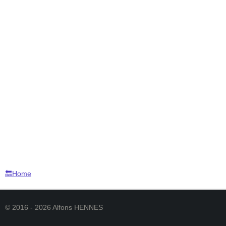
🔙Home
© 2016 - 2026 Alfons HENNES