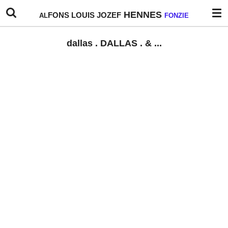
Ga
HENNES
FONS
LOUIS
JOZEF
AL
FONZIE
direct
naar
dallas . DALLAS . & ...
de
hoofdinhoud