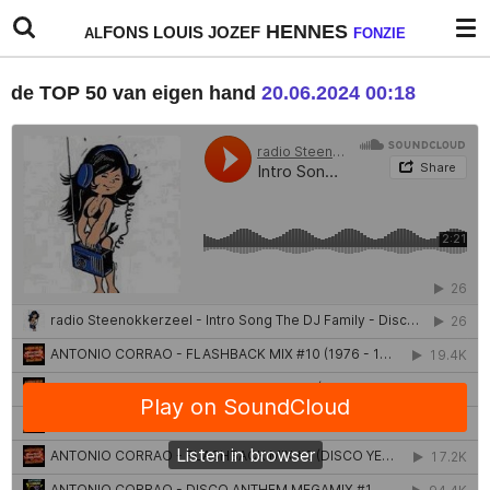
Ga
HENNES
FONS
LOUIS
JOZEF
AL
FONZIE
direct
naar
de TOP 50 van eigen hand
20.06.2024 00:18
de
hoofdinhoud