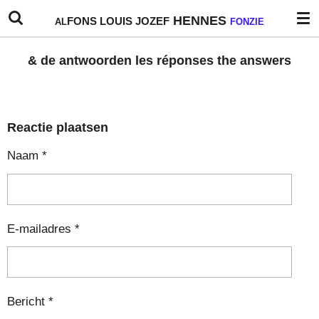
Ga
HENNES
FONS
LOUIS
JOZEF
AL
FONZIE
direct
naar
& de antwoorden les réponses the answers
de
hoofdinhoud
Reactie plaatsen
Naam *
E-mailadres *
Bericht *