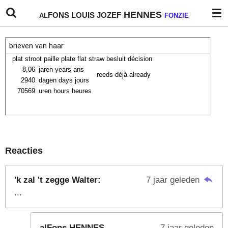
Ga
HENNES
FONS
LOUIS
JOZEF
AL
FONZIE
direct
naar
de
hoofdinhoud
Reacties
'k zal 't zegge Walter:
7 jaar geleden
...
alFons HENNES
7 jaar geleden