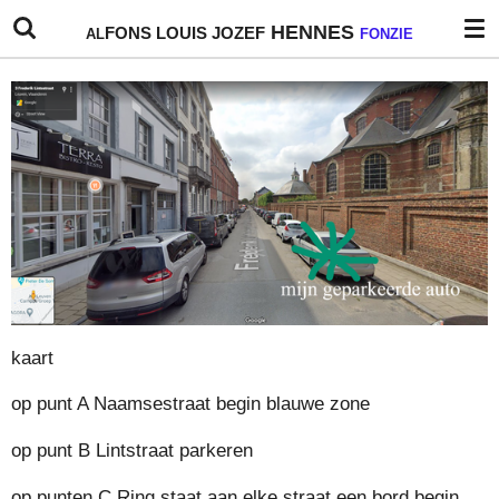
Ga
HENNES
FONS
LOUIS
JOZEF
AL
FONZIE
direct
naar
de
hoofdinhoud
kaart
op punt A Naamsestraat begin blauwe zone
op punt B Lintstraat parkeren
op punten C Ring staat aan elke straat een bord begin