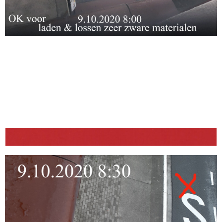
.
.
.
.