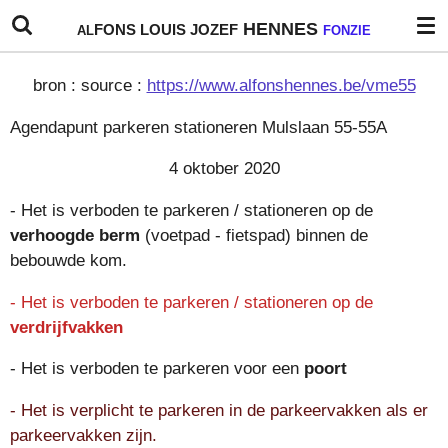
Ga
HENNES
FONS
LOUIS
JOZEF
AL
FONZIE
direct
naar
bron : source :
https://www.alfonshennes.be/vme55
de
hoofdinhoud
Agendapunt parkeren stationeren Mulslaan 55-55A
4 oktober 2020
- Het is verboden te parkeren / stationeren op de
verhoogde berm
(voetpad - fietspad) binnen de
bebouwde kom.
- Het is verboden te parkeren / stationeren op de
verdrijfvakken
- Het is verboden te parkeren voor een
poort
- Het is verplicht te parkeren in de parkeervakken als er
parkeervakken zijn.