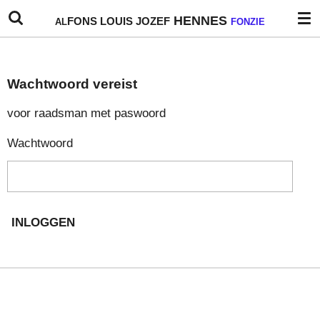
Ga
HENNES
FONS
LOUIS
JOZEF
AL
FONZIE
direct
naar
de
Wachtwoord vereist
hoofdinhoud
voor raadsman met paswoord
Wachtwoord
INLOGGEN